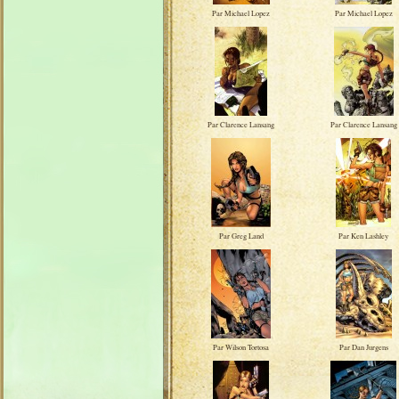
Par Michael Lopez
Par Michael Lopez
Par Clarence Lansang
Par Clarence Lansang
Par Greg Land
Par Ken Lashley
Par Wilson Tortosa
Par Dan Jurgens