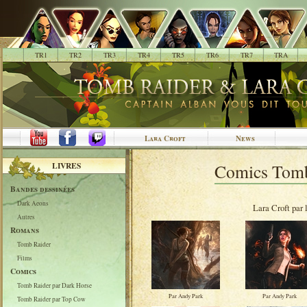
.
TR1
TR2
TR3
TR4
TR5
TR6
TR7
TRA
Lara Croft
News
LIVRES
Comics Tomb 
Bandes dessinées
Dark Aeons
Lara Croft par 
Autres
Romans
Tomb Raider
Films
Comics
Tomb Raider par Dark Horse
Par Andy Park
Par Andy Park
Tomb Raider par Top Cow