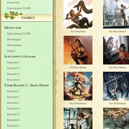
Crossovers
Equivalences US-FR
COMICS
Découvrir
Par Andy Park
Par Brian Horton
Equivalences US-FR
Personnages
Dessinateurs
Galerie
Survivor's Crusade
Fascicule 1
Par Brian Horton
Par Brian Horton
Fascicule 2
Fascicule 3
Fascicule 4
Tomb Raider 2 - Dark Horse
Fascicule 1
Fascicule 2
Fascicule 3
Par JS Rossbach
Par JS Rossbach
Fascicule 4
Fascicule 5
Fascicule 6
Fascicule 7