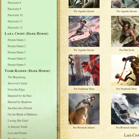
Fascicule 8
Fascicule 9
Par Agustin Alessio
Par Agustin Alessio
Fascicule 10
Fascicule 11
Fascicule 12
Lara Croft (Dark Horse)
Frozen Omen 1
Frozen Omen 2
Par Agustin Alessio
Par Dan Scott
Frozen Omen 3
Frozen Omen 4
Frozen Omen 5
Tomb Raider (Dark Horse)
The Beginning
Survivor's Guilt
Par Stephanie Hans
Par Stephanie Hans
Over the Edge
Haunted by the Past
Hunted by Shadows
Sacrifice for a Friend
On the Brink of Madness
Losing Her Grip!
A Sinister Truth
Par Brenoch Adams
Par Brenoch Adams
Lost and Found
Lara Cro