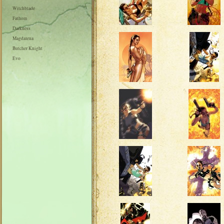
Witchblade
Fathom
Darkness
Magdalena
Butcher Knight
Evo