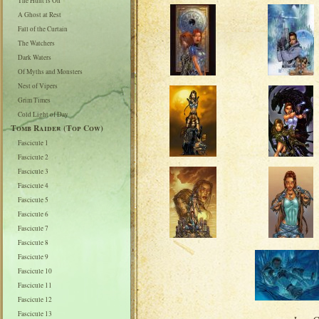
The Hunt is On
A Ghost at Rest
Fall of the Curtain
The Watchers
Dark Waters
Of Myths and Monsters
Nest of Vipers
Grim Times
Cold Light of Day
Tomb Raider (Top Cow)
Fascicule 1
Fascicule 2
Fascicule 3
Fascicule 4
Fascicule 5
Fascicule 6
Fascicule 7
Fascicule 8
Fascicule 9
Fascicule 10
Fascicule 11
Fascicule 12
Fascicule 13