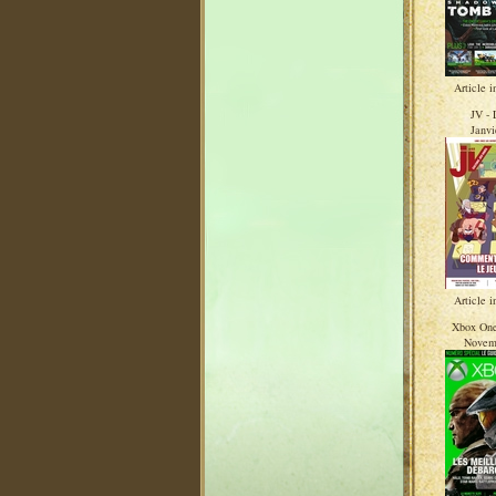
Article i
JV -
Janvi
Article i
Xbox On
Novem