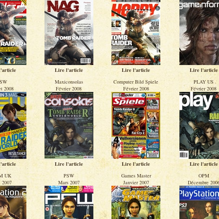
'article
Lire l'article
Lire l'article
Lire l'article
SW
Maxiconsolas
Computer Bild Spiele
PLAY US
et 2008
Février 2008
Février 2008
Février 2008
'article
Lire l'article
Lire l'article
Lire l'article
M UK
PSW
Games Master
OPM
 2007
Mars 2007
Janvier 2007
Décembre 200