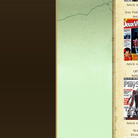
Article i
Jeux Vid
Avri
Article i
OP
Juill
Article i
Nex
Févri