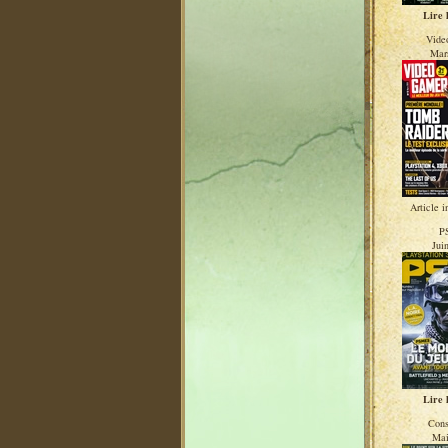
Lire l
Vide
Mar
Article i
P
Jui
Lire l
Cons
Mai