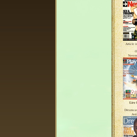
Article i
O
Novem
Lire l
Dreamcas
Avri