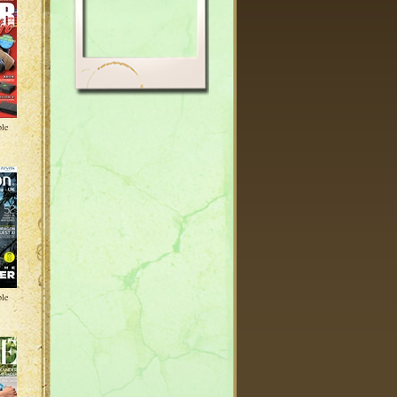
ble
ble