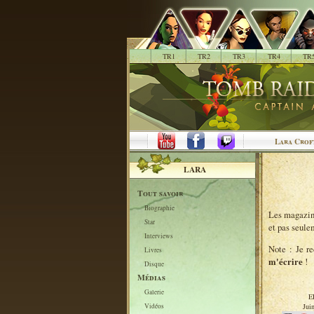
.
TR1
TR2
TR3
TR4
TR
Lara Crof
LARA
Tout savoir
Biographie
Les magazine
Star
et pas seule
Interviews
Note : Je re
Livres
m'écrire
!
Disque
Médias
Galerie
E
Jui
Vidéos