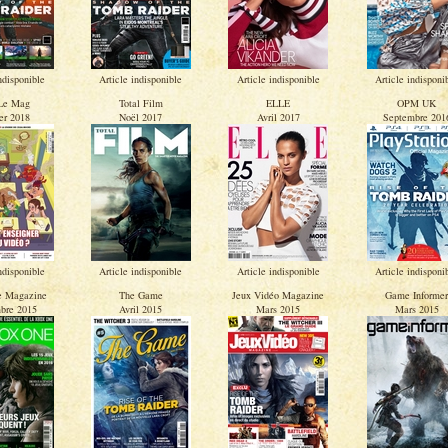
ndisponible
Article indisponible
Article indisponible
Article indisponi
 Le Mag
Total Film
ELLE
OPM UK
er 2018
Noël 2017
Avril 2017
Septembre 201
ndisponible
Article indisponible
Article indisponible
Article indisponi
e Magazine
The Game
Jeux Vidéo Magazine
Game Informer
bre 2015
Avril 2015
Mars 2015
Mars 2015