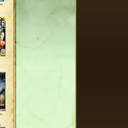
ble
ble
0