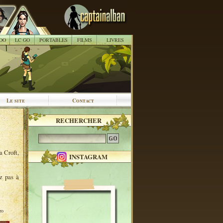
OO
LC GO
PORTABLES
FILMS
LIVRES
Le site
Contact
RECHERCHER
a Croft,
INSTAGRAM
ez pas à
ro