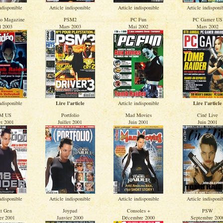
ndisponible
Article indisponible
Article indisponible
Article indisponi
éo Magazine
PSM2
PC Fun
PC Gamer US
l 2003
Mars 2003
Mai 2002
Mars 2002
ndisponible
Lire l'article
Article indisponible
Lire l'article
M US
Portfolio
Mad Movies
Ciné Live
et 2001
Juillet 2001
Juin 2001
Juin 2001
ndisponible
Article indisponible
Article indisponible
Article indisponi
t Gen
Joypad
Consoles +
PSW
er 2001
Janvier 2000
Décembre 2000
Septembre 200