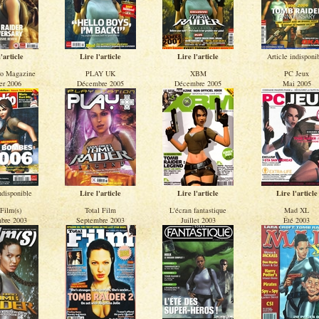
'article
Lire l'article
Lire l'article
Article indisponi
éo Magazine
PLAY UK
XBM
PC Jeux
er 2006
Décembre 2005
Décembre 2005
Mai 2005
ndisponible
Lire l'article
Lire l'article
Lire l'article
Film(s)
Total Film
L'écran fantastique
Mad XL
bre 2003
Septembre 2003
Juillet 2003
Été 2003