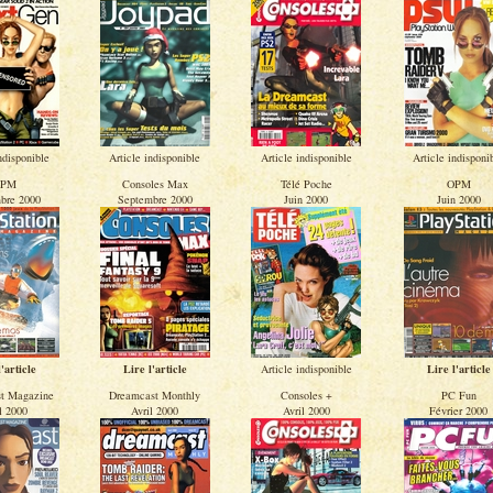
ndisponible
Article indisponible
Article indisponible
Article indisponi
PM
Consoles Max
Télé Poche
OPM
bre 2000
Septembre 2000
Juin 2000
Juin 2000
'article
Lire l'article
Article indisponible
Lire l'article
t Magazine
Dreamcast Monthly
Consoles +
PC Fun
l 2000
Avril 2000
Avril 2000
Février 2000