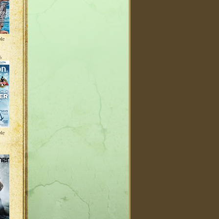
ble
6
ble