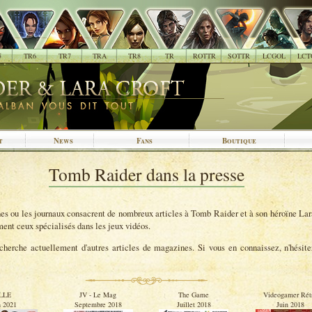
5
TR6
TR7
TRA
TR8
TR
ROTTR
SOTTR
LCGOL
LCT
t
News
Fans
Boutique
Tomb Raider dans la presse
s ou les journaux consacrent de nombreux articles à Tomb Raider et à son héroïne Lar
ment ceux spécialisés dans les jeux vidéos.
cherche actuellement d'autres articles de magazines. Si vous en connaissez, n'hésit
LLE
JV - Le Mag
The Game
Videogamer Rét
n 2021
Septembre 2018
Juillet 2018
Juin 2018