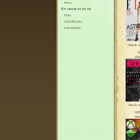
Presse
En chair et en os
Films
Lara officielles
Lara amateurs
Article i
E
Jui
Article i
OX
Mai