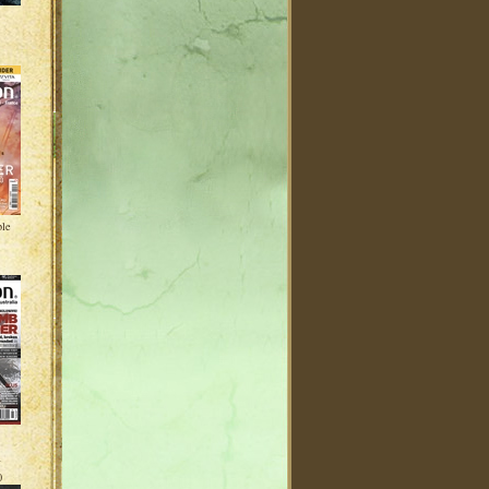
ble
0