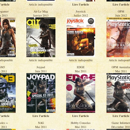
'article
Article indisponible
Lire l'article
Lire l'article
ogamer
Air Le Mag
Joystick
OPM
s 2013
Janvier 2013
Juillet 2012
Juin 2012
ndisponible
Article indisponible
Article indisponible
Article indisponi
SM3
Joypad
EDGE
OPM Australia
n 2011
Juin 2011
Mai 2011
Mai 2011
'article
Lire l'article
Lire l'article
Lire l'article
oles +
NAG
Hobby Consolas
Game Informer
 2011
Mai 2011
Mai 2011
Décembre 201