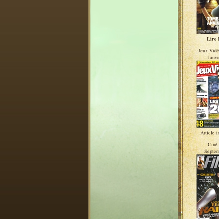
Lire l
Jeux Vid
Janvi
Article i
Ciné 
Septem