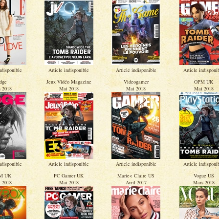
ndisponible
Article indisponible
Article indisponible
Article indisponi
dge
Jeux Vidéo Magazine
Videogamer
OPM UK
n 2018
Mai 2018
Mai 2018
Mai 2018
ndisponible
Article indisponible
Article indisponible
Article indisponi
M UK
PC Gamer UK
Marie< Claire US
Vogue US
 2018
Mai 2018
Avril 2017
Mars 2018