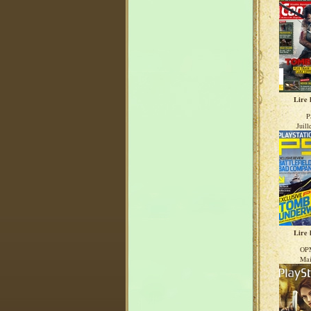
Lire l
P
Juill
Lire l
OP
Mai