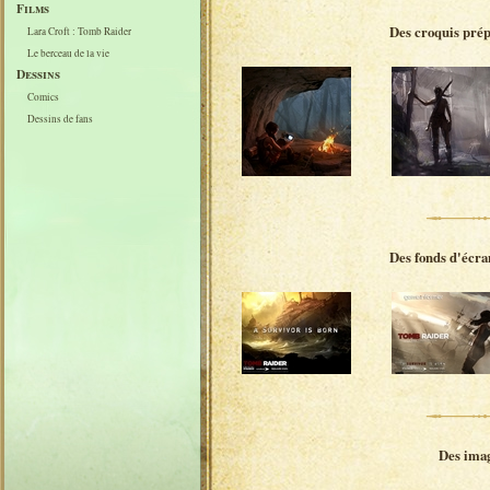
Films
Des croquis pré
Lara Croft : Tomb Raider
Le berceau de la vie
Dessins
Comics
Dessins de fans
Des fonds d'écra
Des imag