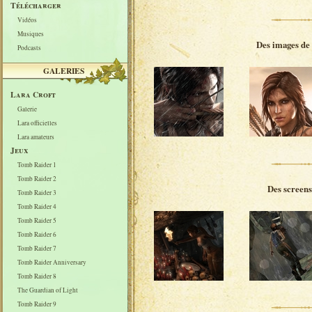
Télécharger
Vidéos
Musiques
Des images de
Podcasts
GALERIES
Lara Croft
Galerie
Lara officielles
Lara amateurs
Jeux
Tomb Raider 1
Tomb Raider 2
Des screen
Tomb Raider 3
Tomb Raider 4
Tomb Raider 5
Tomb Raider 6
Tomb Raider 7
Tomb Raider Anniversary
Tomb Raider 8
The Guardian of Light
Tomb Raider 9