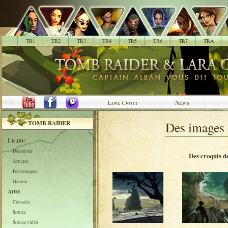
.
TR1
TR2
TR3
TR4
TR5
TR6
TR7
TRA
Lara Croft
News
TOMB RAIDER
Des images
Le jeu
Découvrir
Des croquis d
Articles
Personnages
Galerie
Aide
Conseils
Soluce
Soluce vidéo