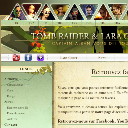
.
TR1
TR2
TR3
TR4
TR5
TR6
TR7
TRA
Lara Croft
News
LE SITE
Retrouvez fa
A propos
Captain Alban
Savez-vous que vous pouvez retrouver facilement
Clara
moteur de recherche ou un autre site ? En effe
Design
marquer la page ou la mettre en favoris.
Actus
Vous trouverez ci-dessous toutes les explicati
Dernières news TR
manipulations à partir de
notre page d'accueil
Revue de presse
Archives
Retrouvez-nous sur Facebook, YouTu
Contact