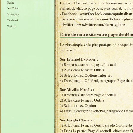
Captain Alban est présent sur les réseaux sociaux 
Ecrire
en haut de chaque page ou servez-vous de la list
YouTube
- Facebook :
www.facebook.com/captainalban
Instagram
- YouTube :
www.youtube.com/@clara_xplore
Facebook
- Twitter :
www.twitter.com/clara_xplore
Twitter
Faire de notre site votre page de dé
Le plus simple et le plus pratique : à chaque fo
sur notre site.
Sur Internet Explorer :
1) Retournez sur notre page d'accueil
2) Allez dans le menu
Outils
3) Sélectionnez
Options Internet
4) Dans l'onglet
Général
, paragraphe
Page de 
Sur Mozilla Firefox :
1) Retournez sur notre page d'accueil
2) Allez dans le menu
Outils
3) Sélectionnez
Options
4) Dans la catégorie
Général
, paragraphe
Déma
Sur Google Chrome :
1) Allez dans le menu
Outils
(la clé à droite de 
2) Dans la partie
Page d'accueil
, choisissez
O