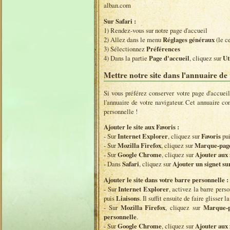
alban.com
Sur Safari :
1) Rendez-vous sur notre page d'accueil
2) Allez dans le menu
Réglages généraux
(le ce
3) Sélectionnez
Préférences
4) Dans la partie
Page d'accueil
, cliquez sur
Ut
Mettre notre site dans l'annuaire de
Si vous préférez conserver votre page d'accue
l'annuaire de votre navigateur. Cet annuaire con
personnelle !
Ajouter le site aux Favoris :
- Sur
Internet Explorer
, cliquez sur
Favoris
pui
- Sur
Mozilla Firefox
, cliquez sur
Marque-pag
- Sur
Google Chrome
, cliquez sur
Ajouter aux 
- Dans
Safari
, cliquez sur
Ajouter un signet sur
Ajouter le site dans votre barre personnelle :
- Sur
Internet Explorer
, activez la barre per
puis
Liaisons
. Il suffit ensuite de faire glisser 
- Sur
Mozilla Firefox
, cliquez sur
Marque-p
personnelle
.
- Sur
Google Chrome
, cliquez sur
Ajouter aux 