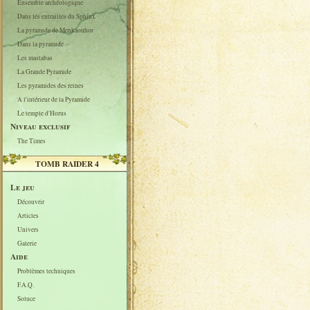
Ensemble archéologique
Dans les entrailles du Sphinx
La pyramide de Menkaouhor
Dans la pyramide
Les mastabas
La Grande Pyramide
Les pyramides des reines
A l'intérieur de la Pyramide
Le temple d'Horus
Niveau exclusif
The Times
TOMB RAIDER 4
Le jeu
Découvrir
Articles
Univers
Galerie
Aide
Problèmes techniques
F.A.Q.
Soluce