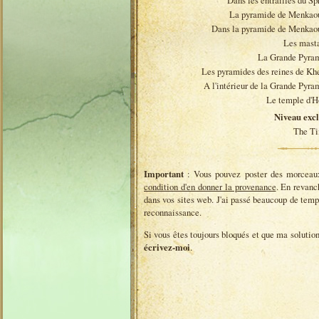
Dans les entrailles du Sp
La pyramide de Menkao
Dans la pyramide de Menkao
Les mast
La Grande Pyra
Les pyramides des reines de Kh
A l'intérieur de la Grande Pyra
Le temple d'H
Niveau excl
The T
Important
: Vous pouvez poster des morceaux
condition d'en donner la provenance
. En revanc
dans vos sites web. J'ai passé beaucoup de temps
reconnaissance.
Si vous êtes toujours bloqués et que ma solutio
écrivez-moi
.