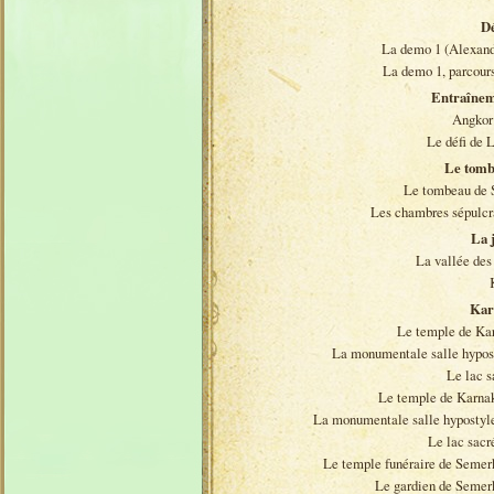
D
La demo 1 (Alexand
La demo 1, parcours
Entraîne
Angkor
Le défi de L
Le tomb
Le tombeau de 
Les chambres sépulcr
La 
La vallée des 
Kar
Le temple de Ka
La monumentale salle hypos
Le lac s
Le temple de Karnak
La monumentale salle hypostyle
Le lac sacré
Le temple funéraire de Semer
Le gardien de Semer