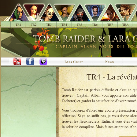
.
TR1
TR2
TR3
TR4
TR5
TR6
TR7
TRA
Lara Croft
News
TR4 - La révélat
Tomb Raider est parfois difficile et c'est ce qu
trouver ! Captain Alban vous apporte son aide.
l'acheter) et garder la satisfaction d'avoir trou
Vous trouverez d'abord une courte présentation 
réflexion. Si ça ne suffit pas, je vous donne al
trouver les lieux secrets. Enfin, si vous êtes vr
la solution complète. Mais faites attention, n'en 