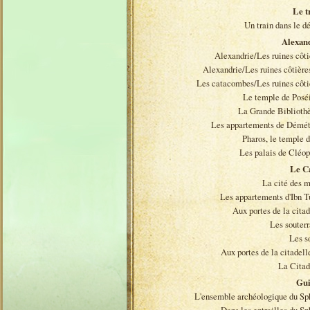
Le t
Un train dans le dé
Alexan
Alexandrie/Les ruines côti
Alexandrie/Les ruines côtières
Les catacombes/Les ruines côti
Le temple de Posé
La Grande Biblioth
Les appartements de Démét
Pharos, le temple d'
Les palais de Cléop
Le C
La cité des m
Les appartements d'Ibn T
Aux portes de la citad
Les souterr
Les s
Aux portes de la citadelle
La Citad
Gui
L'ensemble archéologique du Sp