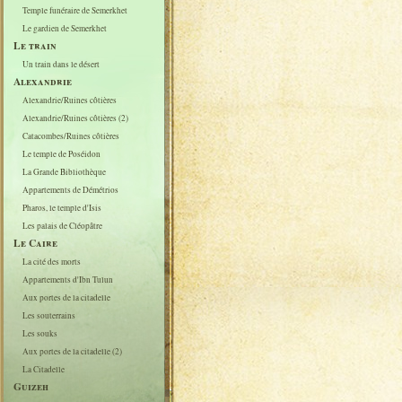
Temple funéraire de Semerkhet
Le gardien de Semerkhet
Le train
Un train dans le désert
Alexandrie
Alexandrie/Ruines côtières
Alexandrie/Ruines côtières (2)
Catacombes/Ruines côtières
Le temple de Poséidon
La Grande Bibliothèque
Appartements de Démétrios
Pharos, le temple d'Isis
Les palais de Cléopâtre
Le Caire
La cité des morts
Appartements d'Ibn Tulun
Aux portes de la citadelle
Les souterrains
Les souks
Aux portes de la citadelle (2)
La Citadelle
Guizeh