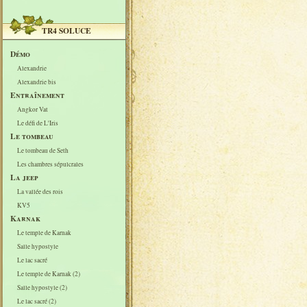
TR4 SOLUCE
Démo
Alexandrie
Alexandrie bis
Entraînement
Angkor Vat
Le défi de L'Iris
Le tombeau
Le tombeau de Seth
Les chambres sépulcrales
La jeep
La vallée des rois
KV5
Karnak
Le temple de Karnak
Salle hypostyle
Le lac sacré
Le temple de Karnak (2)
Salle hypostyle (2)
Le lac sacré (2)